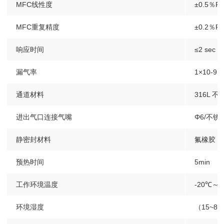
MFC线性度
±0.5％F.
MFC重复精度
±0.2％F.
响应时间
≤2 sec
漏气率
1×10-9
通道材料
316L 不
进出气口连接气嘴
Φ6/不
静密封材料
氟橡胶（
预热时间
5min
工作环境温度
-20℃～
环境湿度
（15~85