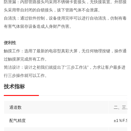
防泄漏：内部管路接头均采用不锈钢卡套接头，无快接装置。外部接
头采用带自封闭的自锁接头，拔下管路气体不会泄露。
自清洗：通过软件控制，设备使用完毕可以进行自动清洗，仿制有毒
有害气体留存设备造成人身财产伤害。
便利性
触摸工作：选用了最新的电容型真彩大屏，无任何物理按键，操作通
过触摸屏完成所有工作。
简洁设计：设计之初我们就提出了“三步工作法”，力求让客户最多进
行三步操作就可以工作。
技术指标
通道数
二、三、
配气精度
±1％F.S.