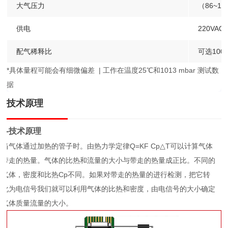
大气压力
（86~10
供电
220VAC 
配气稀释比
可选1000
*具体量程可能会有细微偏差 | 工作在温度25℃和1013 mbar 测试数
据
技术原理
1-技术原理
当气体通过加热的管子时。由热力学定律Q=KF Cp△T可以计算气体
带走的热量。气体的比热和流量的大小与带走的热量成正比。不同的
气体，密度和比热Cp不同。如果对带走的热量的进行检测，把它转
化为电信号我们就可以利用气体的比热和密度，由电信号的大小确定
气体质量流量的大小。