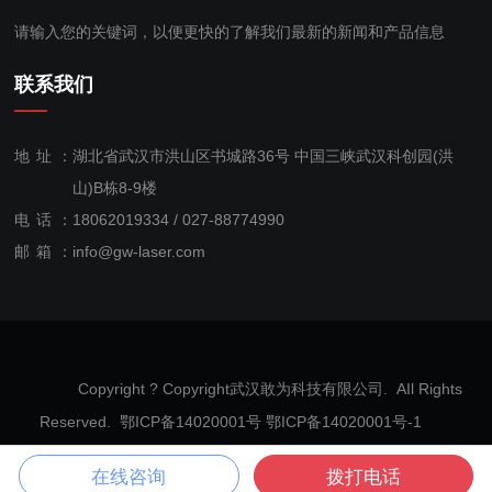
请输入您的关键词，以便更快的了解我们最新的新闻和产品信息
联系我们
地址：
湖北省武汉市洪山区书城路36号 中国三峡武汉科创园(洪
山)B栋8-9楼
电话：
18062019334 / 027-88774990
售后服
邮箱：
info@gw-laser.com
务：
18062019334
Copyright ? Copyright武汉敢为科技有限公司. AIl Rights
Reserved. 鄂ICP备14020001号
鄂ICP备14020001号-1
网站地图
在线咨询
拨打电话