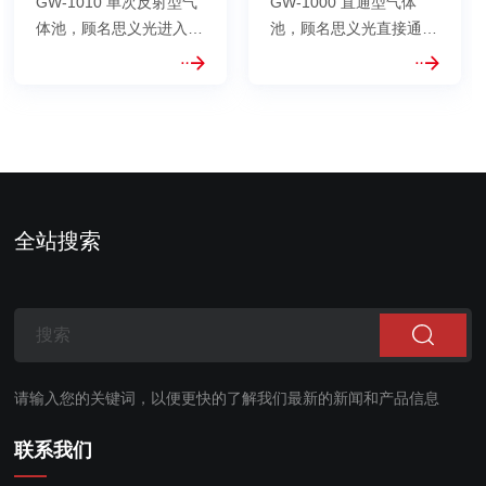
GW-1010 单次反射型气
GW-1000 直通型气体
体池，顾名思义光进入气
池，顾名思义光直接通过
体池后进行一次反射以及
气体池不经过任何反射以
延长一倍光路，光程一般
及延长光路，光程一般在
在1米以下，物理长度的
60cm以下，物理长度即
两倍即为光程长度。可应
为光程长度。可应用于波
用于波长标定、傅里叶检
长标定、傅里叶检测、激
测、激光分析等领域。
光分析等领域。 可选配
可选配温度控制系统以及
温度控制系统以及压力检
压力检测传感...
测传感器。
全站搜索
请输入您的关键词，以便更快的了解我们最新的新闻和产品信息
联系我们