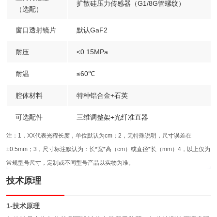
扩散硅压力传感器（G1/8G管螺纹）
（选配）
窗口透射镜片
默认GaF2
耐压
<0.15MPa
耐温
≤60℃
腔体材料
特种铝合金+石英
可选配件
三维调整架+光纤准直器
注：1，XX代表光程长度，单位默认为cm；2，无特殊说明，尺寸误差在
±0.5mm；3，尺寸标注默认为：长*宽*高（cm）或直径*长（mm）4，以上仅为
常规型号尺寸，定制或不同型号产品以实物为准。
技术原理
1-技术原理