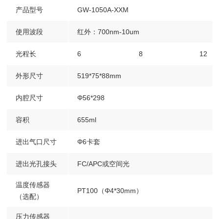
产品型号
GW-1050A-XXM
使用波段
红外：700nm-10um
光程长
6
8
12
外形尺寸
519*75*88mm
内腔尺寸
Φ56*298
容积
655ml
进出气口尺寸
Φ6卡套
进出光孔接头
FC/APC或空间光
温度传感器
PT100（Φ4*30mm）
（选配）
压力传感器