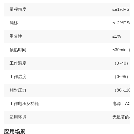
量程精度
≤±1%F.S
漂移
≤±2%F.S/2
重复性
≤1%
预热时间
≤30min
工作温度
（0~40）
工作湿度
（0~95）
相对压力
（80~110
工作电压及功耗
电源：AC2
适用环境
无显著的振
应用场景