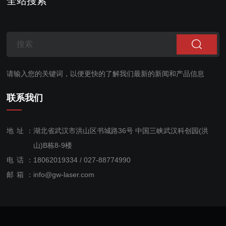
全站搜索
和自主设计的长光程气体
吸收池（L-Cell）技术而
实现的气体在红...
请输入您的关键词，以便更快的了解我们最新的新闻和产品信息
联系我们
地址：
湖北省武汉市洪山区书城路36号 中国三峡武汉科创园(洪
山)B栋8-9楼
电话：
18062019334 / 027-88774990
售后服
邮箱：
info@gw-laser.com
务：
18062019334