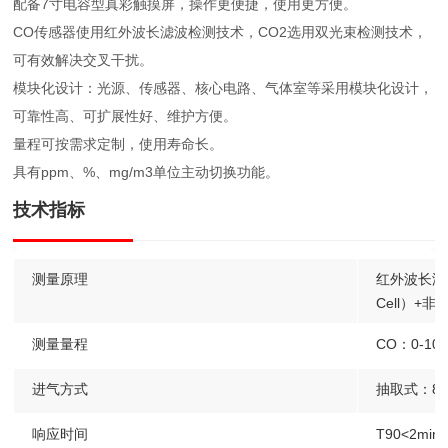
配备7寸电容型真彩触摸屏，操作更便捷，使用更方便。
CO传感器使用红外波长滤波检测技术，CO2选用双光束检测技术，
可有效解决交叉干扰。
模块化设计：光源、传感器、核心电路、气体室等采用模块化设计，
可靠性高、可扩展性好、维护方便。
量程可按需求定制，使用寿命长。
具有ppm、%、mg/m3单位主动切换功能。
技术指标
测量原理
红外波长滤
Cell）+
测量量程
CO：0-10p
进气方式
抽取式：800
响应时间
T90<2min