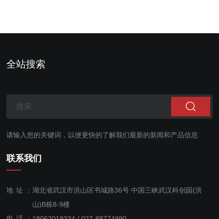
测，光源采用封装氮气处
况，从而根据朗伯比尔定律
理，具有更好的稳定性，更
测量样品气中CO的浓度。
长的寿命以及更...
传感器内部集成完整的...
全站搜索
请输入您的关键词，以便更快的了解我们最新的新闻和产品信息
联系我们
地址：
湖北省武汉市洪山区书城路36号 中国三峡武汉科创园(洪
山)B栋8-9楼
电话：
18062019334 / 027-88774990