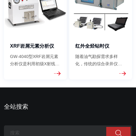
天然气勘探过程中CH4以
号采用无线传输，内置高
及C2+的浓度。该产品具有
品质锂电池以及太阳能电
测量精度高、结构简单、
池板，体积小、自组网、
操作方便...
安装灵活方...
XRF岩屑元素分析仪
红外全烃钻时仪
GW-4040型XRF岩屑元素
随着油气勘探需求多样
分析仪是利用初级X射线光
化，传统的综合录井仪已
子或其他微观离子激发待
经不能“一招打天下了”，对
测物质中的原子，使之产
录井仪小型化以及便携化
生荧光(次级X射线)而进行
的要求越来越高，敢为科
物质成分分析和化学态研
技顺应市场需求结合自身
究的方法。将Ｘ射线荧光
的技术专长推出了GW-
全站搜索
分析（ＸＲＦ）用于岩屑
4050型红外无线全烃钻时
录井是目前岩屑分析中最
仪。该仪器能够实现钻井
快速最便捷...
工程参数无...