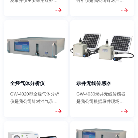
测录井仪主要采用红外差
分析仪是我公司针对油气
分吸收光谱技术，并结合
录井等领域专门研制的一
具有自主知识产权的长光
款光学气体分析仪，采用
程气体吸收池等核心专利
了国际领先的非分散红外
技术研发而成的，实现了
光电检测技术以及热导
对CH4、C2H6、C3H8、
（TCD）检测技术，主要
NC4H10、IC4H10、
用于精确测量CO2、CO和
NC5H12和IC5H12等烷烃
H2等非烃气体的浓度。该
类气体进行高精度实时的...
产品具有测量精...
全烃气体分析仪
录井无线传感器
GW-4020型全烃气体分析
GW-4030录井无线传感器
仪是我公司针对油气录井
是我公司根据录井现场环
等领域专门研制的一款光
境改进设计的新型传感器
学气体分析仪，采用了国
采集传输系统，避免了现
际领先的非分散红外光电
场的接线、布线和安装等
检测技术，主要用于石油
繁复工作。所有传感器信