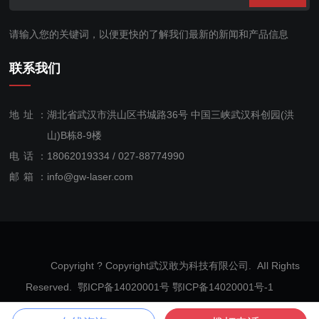
请输入您的关键词，以便更快的了解我们最新的新闻和产品信息
联系我们
地址：
湖北省武汉市洪山区书城路36号 中国三峡武汉科创园(洪
山)B栋8-9楼
电话：
18062019334 / 027-88774990
售后服
邮箱：
info@gw-laser.com
务：
18062019334
Copyright ? Copyright武汉敢为科技有限公司. AIl Rights
Reserved. 鄂ICP备14020001号
鄂ICP备14020001号-1
网站地图