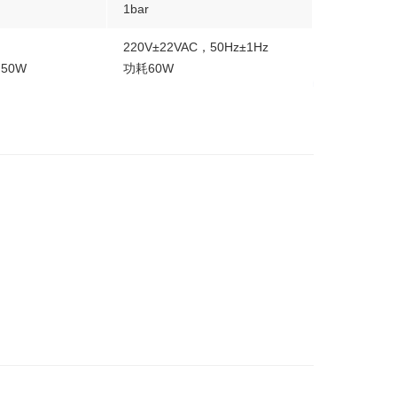
1bar
220V±22VAC，50Hz±1Hz
：50W
功耗60W