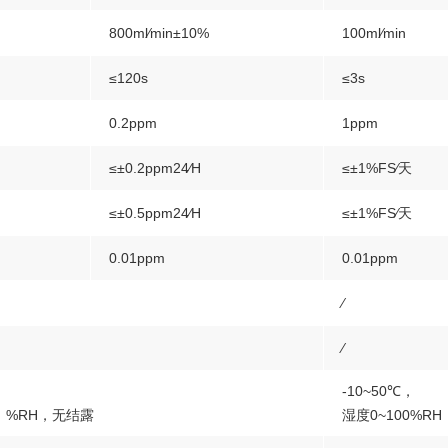
800ml∕min±10%
100ml∕min
≤120s
≤3s
0.2ppm
1ppm
≤±0.2ppm24∕H
≤±1%FS∕天
≤±0.5ppm24∕H
≤±1%FS∕天
0.01ppm
0.01ppm
∕
）
∕
-10~50℃，
）%RH，无结露
湿度0~100%RH