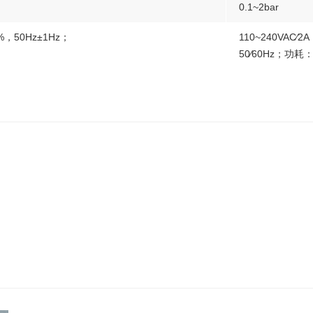
0.1~2bar
%，50Hz±1Hz；
110~240VAC∕2A
50∕60Hz；功耗