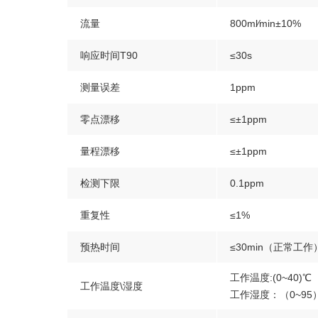
流量
800ml∕min±10%
响应时间T90
≤30s
测量误差
1ppm
零点漂移
≤±1ppm
量程漂移
≤±1ppm
检测下限
0.1ppm
重复性
≤1%
预热时间
≤30min（正常工作
工作温度:(0~40)℃
工作温度\湿度
工作湿度：（0~95