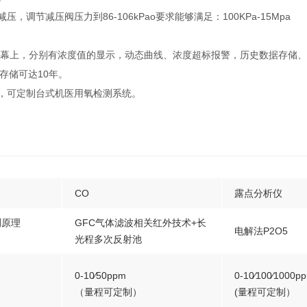
节减压阀压力到86-106kPao要求能够满足：100KPa-15Mpa
屏幕上，分别有浓度值的显示，动态曲线、浓度超标报警，历史数据存储
存储可达10年。
，可定制台式机医用氧检测系统。
CO
露点分析仪
测原理
GFC气体滤波相关红外技术+长
电解法P2O5
光程多次反射池
0-10∕50ppm
0-10∕100∕1000p
（量程可定制）
(量程可定制）