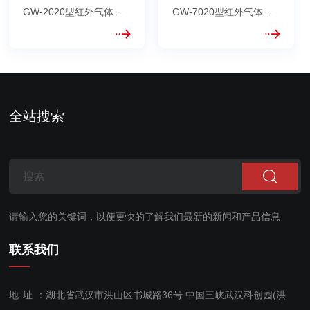
GW-2020型红外气体分
GW-7020型红外气体分
析仪，主要基于非分散红
析仪（医用氧气体分析
外光电(NDIR)检测技术和
仪），满足 GB/T 8984
长光程多次反射自主设计
气体中一氧化碳、二氧化
的气体吸收池、高精度信
碳检测分析方法，符合
号处理单元，完成气体在
《中国药典》2020年版
红外波段的定量分析；此
二部关于医用氧测试
全站搜索
仪器主要测量CO2、CO
CO、CO2检测指标。
等气体浓度...
CO：0~10ppm，采用先
进的红外波长滤...
请输入您的关键词，以便更快的了解我们最新的新闻和产品信息
联系我们
地址：
湖北省武汉市洪山区书城路36号 中国三峡武汉科创园(洪