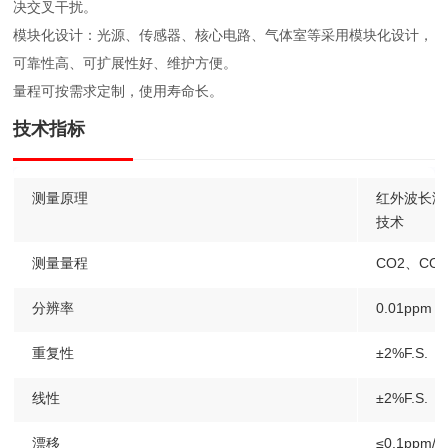
决交叉干扰。
模块化设计：光源、传感器、核心电路、气体室等采用模块化设计，
可靠性高、可扩展性好、维护方便。
量程可按需求定制，使用寿命长。
技术指标
测量原理
红外波长滤波
技术
测量量程
CO2、CO：
分辨率
0.01ppm
重复性
±2%F.S.
线性
±2%F.S.
漂移
≤0.1ppm/2