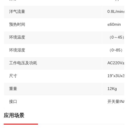
洋气流量
0.8L/min±0
预热时间
≤60min
环境温度
（0～45）
环境湿度
（0~85）
工作电压及功耗
AC220V±
尺寸
19”x3Ux3
重量
12Kg
接口
开关量IN/O
应用场景